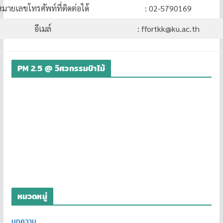
มายเลขโทรศัพท์ที่ติดต่อได้
: 02-5790169
อีเมล์
: ffortkk@ku.ac.th
PM 2.5 @ วิศวกรรมป่าไม้
หมวดหมู่
บทความ