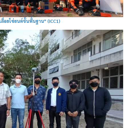
ื่อยโซ่ยนต์ขั้นพื้นฐาน” (ICC1)