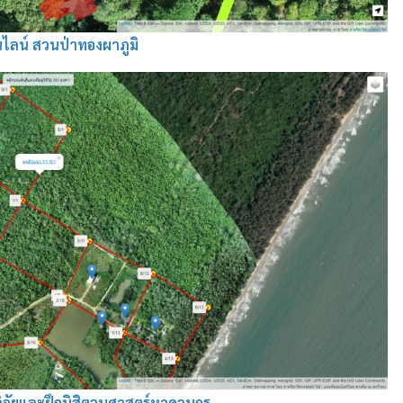
นไลน์ สวนป่าทองผาภูมิ
วิจัยและฝึกนิสิตวนศาสตร์หาดวนกร