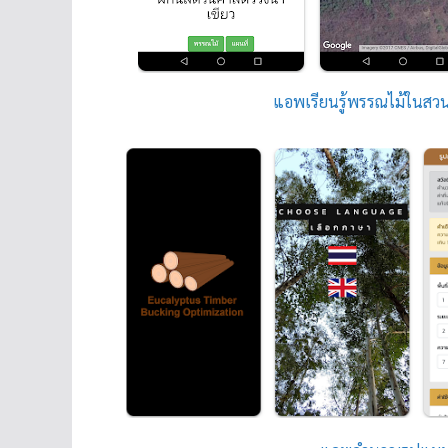
แอพเรียนรู้พรรณไม้ในสวนร