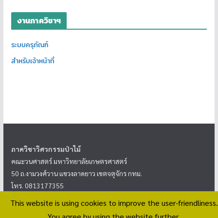
งานภาควิชาฯ
ระบบครุภัณฑ์
สำหรับเจ้าหน้าที่
ภาควิชาวิศวกรรมป่าไม้
คณะวนศาสตร์ มหาวิทยาลัยเกษตรศาสตร์
50 ถ.งามวงศ์วาน แขวงลาดยาว เขตจตุจักร กทม.
โทร. 0813177355
This website is using cookies to improve the user-friendliness.
<
นโยบายความเป็นส่วนตัว
>
You agree by using the website further.