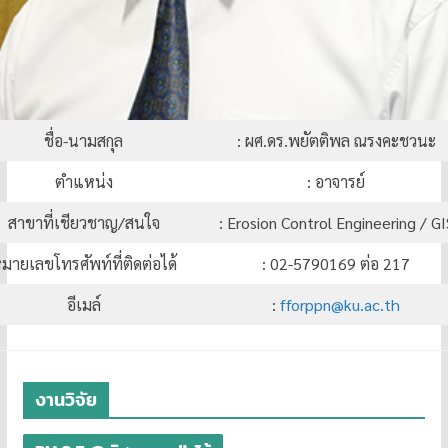
ชื่อ-นามสกุล
: ผศ.ดร.พยัตติพล ณรงคะชวนะ
ตำแหน่ง
: อาจารย์
สาขาที่เชียวชาญ/สนใจ
: Erosion Control Engineering / GI
มายเลขโทรศัพท์ที่ติดต่อได้
: 02-5790169 ต่อ 217
อีเมล์
:
fforppn@ku.ac.th
งานวิจัย