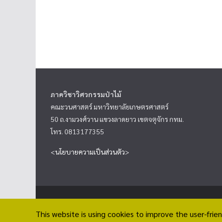
ภาควิชาวิศวกรรมป่าไม้
คณะวนศาสตร์ มหาวิทยาลัยเกษตรศาสตร์
50 ถ.งามวงศ์วาน แขวงลาดยาว เขตจตุจักร กทม.
โทร. 0813177355
<
นโยบายความเป็นส่วนตัว
>
Copyright © 2026
ภาควิชาวิศวกรรมป่าไม้
. All rights rese
This website is using cookies to improve the user-frien
Theme:
ColorMag
by ThemeGrill. Powered by
WordPress