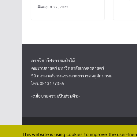
August 22, 2022
ภาควิชาวิศวกรรมป่าไม้
คณะวนศาสตร์ มหาวิทยาลัยเกษตรศาสตร์
50 ถ.งามวงศ์วาน แขวงลาดยาว เขตจตุจักร กทม.
โทร. 0813177355
<
นโยบายความเป็นส่วนตัว
>
Copyright © 2026
ภาควิชาวิศวกรรมป่าไม้
. All rights rese
This website is using cookies to improve the user-frien
Theme:
ColorMag
by ThemeGrill. Powered by
WordPress