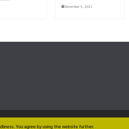
December 9, 2021
rved.
dliness. You agree by using the website further.
.