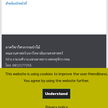
สำหรับเจ้าหน้าที่
ภาควิชาวิศวกรรมป่าไม้
คณะวนศาสตร์ มหาวิทยาลัยเกษตรศาสตร์
50 ถ.งามวงศ์วาน แขวงลาดยาว เขตจตุจักร กทม.
โทร. 0813177355
This website is using cookies to improve the user-friendliness.
<
นโยบายความเป็นส่วนตัว
>
You agree by using the website further.
Understand
Copyright © 2026
ภาควิชาวิศวกรรมป่าไม้
. All rights reserved.
Theme:
ColorMag
by ThemeGrill. Powered by
WordPress
.
Privacy policy