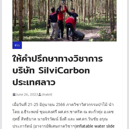
ข่าว
ให้คำปรึกษาทางวิชาการ
บริษัท SilviCarbon
ประเทศลาว
June 26, 2023
chakrit
เมื่อวันที่ 21-25 มิถุนายน 2566 ภาควิชาวิศวกรรมป่าไม้ นำ
โดย อ.ธีระพงษ์ ชุมแสงศรี ผศ.ดร.ชาคริต ณ ตะกั่วทุ่ง อ.เดช
ฤทธิ์ สิทธิบาล นายจิรวัฒน์ ยิ่งดี และ ผศ.ดร.วันชัย อรุณ
ประภารัตน์ (อาจารย์พิเศษภาควิชาฯ)
inflatable water slide