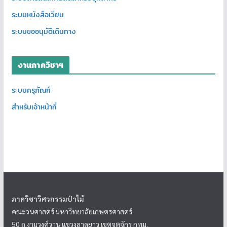
ระบบหนังสือเวียน
ระบบขออนุมัติเดินทาง
งานภาควิชาฯ
ระบบครุภัณฑ์
สำหรับเจ้าหน้าที่
ภาควิชาวิศวกรรมป่าไม้
คณะวนศาสตร์ มหาวิทยาลัยเกษตรศาสตร์
50 ถ.งามวงศ์วาน แขวงลาดยาว เขตจตุจักร กทม.