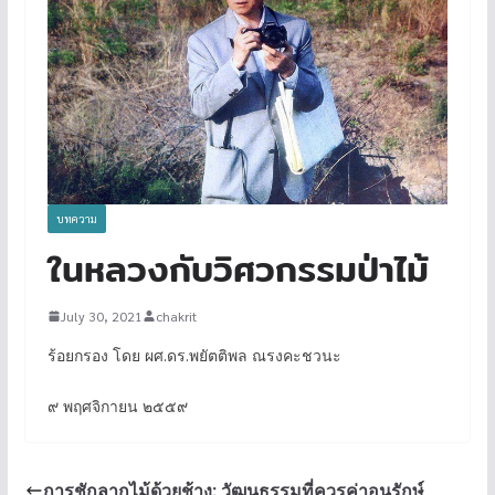
บทความ
ในหลวงกับวิศวกรรมป่าไม้
July 30, 2021
chakrit
ร้อยกรอง โดย ผศ.ดร.พยัตติพล ณรงคะชวนะ
๙ พฤศจิกายน ๒๕๕๙
การชักลากไม้ด้วยช้าง: วัฒนธรรมที่ควรค่าอนุรักษ์